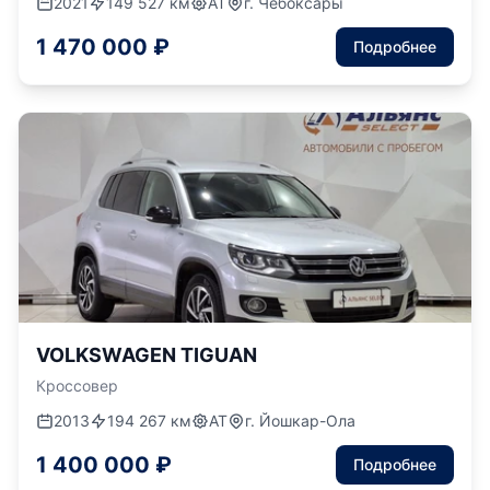
2021
149 527 км
АТ
г. Чебоксары
1 470 000 ₽
Подробнее
VOLKSWAGEN TIGUAN
Кроссовер
2013
194 267 км
АТ
г. Йошкар-Ола
1 400 000 ₽
Подробнее